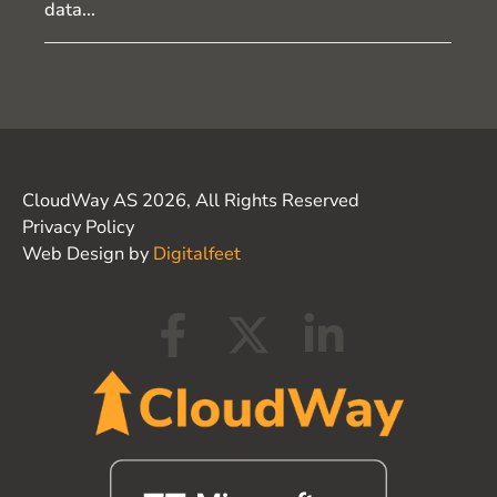
data...
CloudWay AS 2026, All Rights Reserved
Privacy Policy
Web Design by
Digitalfeet
F
X
L
a
-
i
c
t
n
e
w
k