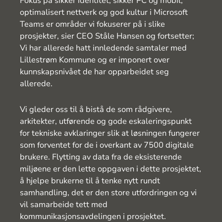
Fokus på sikker identitet, sikker PC og mobil,
optimalisert nettverk og god kultur i Microsoft
Teams er områder vi fokuserer på i slike
prosjekter, sier CEO Ståle Hansen og fortsetter;
Vi har allerede hatt innledende samtaler med
Lillestrøm Kommune og er imponert over
kunnskapsnivået de har opparbeidet seg
allerede.
Vi gleder oss til å bistå de som rådgivere,
arkitekter, utførende og gode eskaleringspunkt
for tekniske avklaringer slik at løsningen fungerer
som forventet for de i overkant av 7500 digitale
brukere. Flytting av data fra de eksisterende
miljøene er den lette oppgaven i dette prosjektet,
å hjelpe brukerne til å tenke nytt rundt
samhandling, det er den store utfordringen og vi
vil samarbeide tett med
kommunikasjonsavdelingen i prosjektet.