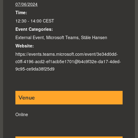
07/06/2024
Time:
12:30 - 14:00
CEST
Event Categories:
External Event
,
Microsoft Teams
,
Ståle Hansen
Website:
https://events.teams.microsoft.com/event/3e34d0dd-
c0ff-4196-acd2-ef1acb5e1701@b4c9f32e-da17-4ded-
9c95-ce9da38f25d9
Venue
Online