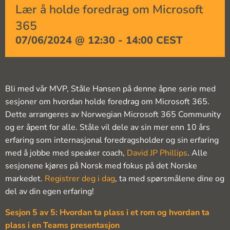
Lær å holde foredrag om Microsoft
365
07/06/2024 @ 12:30
-
14:00
CEST
Bli med vår MVP, Ståle Hansen på denne åpne serie med
sesjoner om hvordan holde foredrag om Microsoft 365.
Dette arrangeres av Norwegian Microsoft 365 Community
og er åpent for alle. Ståle vil dele av sin mer enn 10 års
erfaring som internasjonal foredragsholder og sin erfaring
med å jobbe med speaker coach,
David JP Phillips
. Alle
sesjonene kjøres på Norsk med fokus på det Norske
markedet.
Registrer deg i dag
, ta med spørsmålene dine og
del av din egen erfaring!
Sesjon 5 av 5: Hvordan ta plass i et rom og hvordan ta
plass i en Teams presentasjon