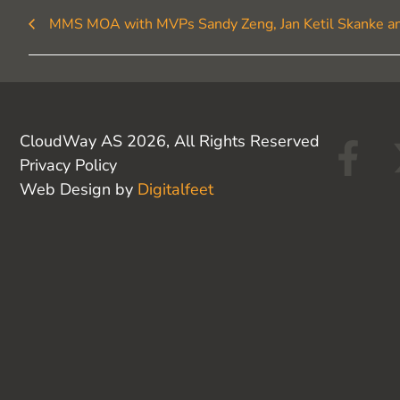
MMS MOA with MVPs Sandy Zeng, Jan Ketil Skanke an
F
CloudWay AS 2026, All Rights Reserved
Privacy Policy
a
Web Design by
Digitalfeet
c
e
b
o
o
k