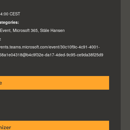
14:00
CEST
ategories:
 Event
,
Microsoft 365
,
Ståle Hansen
:
events.teams.microsoft.com/event/30c10f9c-4c91-4001-
58a1e04318@b4c9f32e-da17-4ded-9c95-ce9da38f25d9
e
nizer