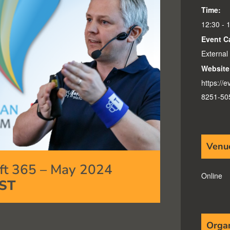
Time:
12:30 - 
Event C
External
Website
https://
8251-50
Venu
oft 365 – May 2024
Online
ST
Orga