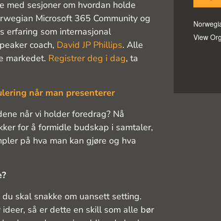
ie med sesjoner om hvordan holde
Norwegian Microsoft 365 Community og
Norwegi
rs erfaring som internasjonal
View Org
speaker coach,
David JP Phillips
. Alle
ke markedet.
Registrer deg i dag
, ta
ulering når man presenterer
dene når vi holder foredrag? Nå
kker for å formidle budskap i samtaler,
mpler på hva man kan gjøre og hva
e?
 du skal snakke om uansett setting.
deer, så er dette en skill som alle bør